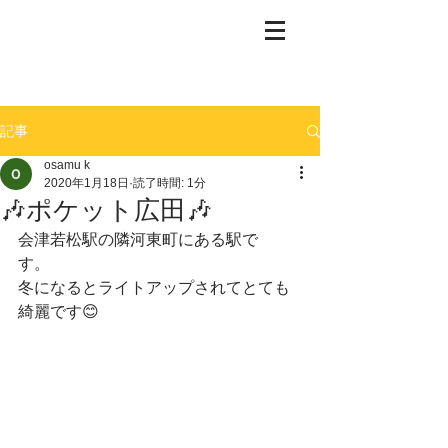
記事
osamu k
2020年1月18日
読了時間: 1分
🎶ポケット広田🎶
会津若松駅の隣河東町にある駅で
す。　
冬になるとライトアップされてとても
綺麗です😊