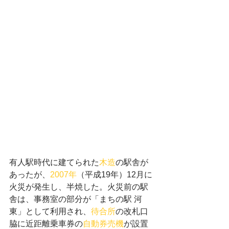
有人駅時代に建てられた
木造
の駅舎が
あったが、
2007年
（平成19年）12月に
火災が発生し、半焼した。火災前の駅
舎は、事務室の部分が「まちの駅 河
東」として利用され、
待合所
の改札口
脇に近距離乗車券の
自動券売機
が設置