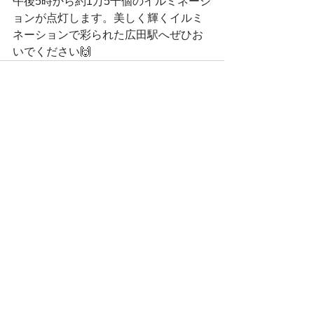
午後5時から約1万5千個のイルミネーシ
ョンが点灯します。美しく輝くイルミ
ネーションで彩られた広田駅へぜひお
いでください🙌
すべて表示
最新記事