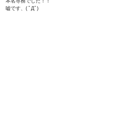
本名専務でした！！
嘘です、( ﾟДﾟ)